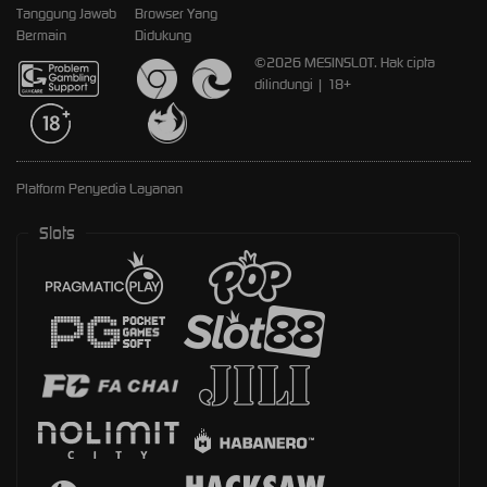
Tanggung Jawab
Browser Yang
Bermain
Didukung
©2026 MESINSLOT. Hak cipta
dilindungi | 18+
Platform Penyedia Layanan
Slots