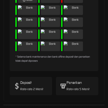
* Selama bank maintenance dan bank offline deposit dan penarikan
tidak dapat diproses
Deposit
Penarikan
Rata-rata 2 Menit
Rata-rata 5 Menit