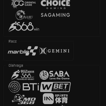
Race
Olahraga