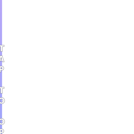
TO OPEN