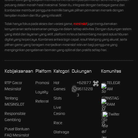
peluang dalam meraih hasil maksimal. Selain itu, integrasi dengan berbagai game dari
Iconbazaar membuat pengguna memiliki banyak pilihan permainan menarik dengan
tampilan modern dan fitur yang interaktif.
Tidak hanya fokus pada akses dan variasi game,
mesinslot
juga mengutamakan
kenyamanan serta keamanan pengguna dalam setiap aktivitas. Dengan dukungan sistem
yang stabil dan layanan yang aktif, platform ini terus berkembang menjadi solusi hiburan
digital yang terpercaya. Kombinasi antara login cepat, result Mahjong yang akurat, serta
pilihan game yang beragam menjadikan mesinslot relevan bagi pengguna yang
menginginkan pengalaman bermain yang optimal dan praktis setiap hari.
Kebijaksanaan
Platform
Kategori
Dukungan
Komunitas
RTP Gacor
Promosi
Hot
+62877
TELEGR
Mesinslot
Games
9611228
AM
Loyalty
3
Tentang
Slots
INSTAG
Referral
MESINSLOT
RAM
Live
Responsible
Casino
Twitter
Gambling
Race
Pusat Bantuan
Olahraga
FAQ Mesinslot