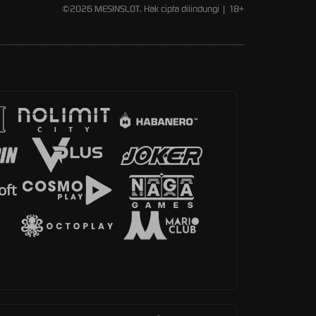
©2026 MESINSLOT. Hak cipta dilindungi | 18+