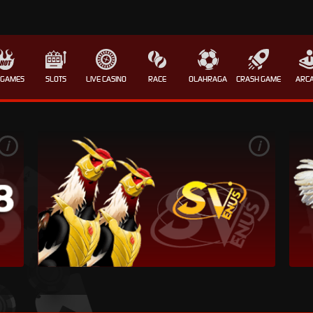
 GAMES
SLOTS
LIVE CASINO
RACE
OLAHRAGA
CRASH GAME
ARC
i
i