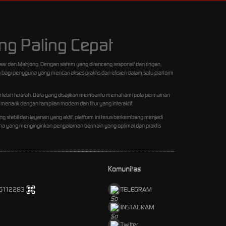
ng Paling Cepat
zaar dan Mahjong. Dengan sistem yang dirancang responsif dan ringan,
bagi pengguna yang mencari akses praktis dan efisien dalam satu platform
lebih terarah. Data yang disajikan membantu memahami pola permainan
enarik dengan tampilan modern dan fitur yang interaktif.
abil dan layanan yang aktif, platform ini terus berkembang menjadi
ngguna yang menginginkan pengalaman bermain yang optimal dan praktis
Komunitas
6112283
TELEGRAM
INSTAGRAM
Twitter