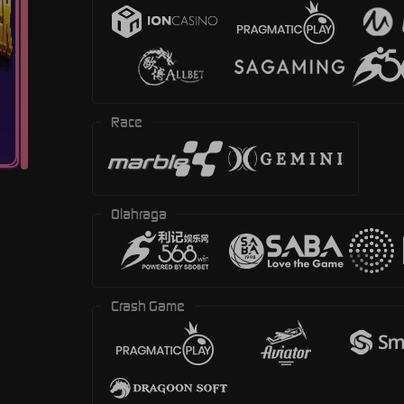
Race
Olahraga
Crash Game