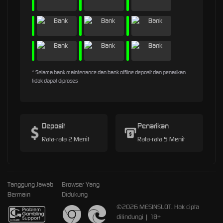
* Selama bank maintenance dan bank offline deposit dan penarikan
tidak dapat diproses
Deposit
Penarikan
Rata-rata 2 Menit
Rata-rata 5 Menit
Tanggung Jawab
Browser Yang
Bermain
Didukung
©2026 MESINSLOT. Hak cipta
dilindungi | 18+