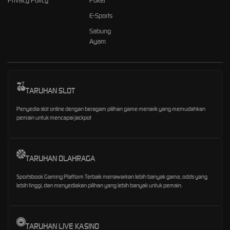
Privacy Policy
Poker
E-Sports
Sabung
Ayam
TARUHAN SLOT
Penyedia slot online dengan beragam pilihan game menarik yang memudahkan
pemain untuk mencapai jackpot
TARUHAN OLAHRAGA
Sportsbook Gaming Platform Terbaik menawarkan lebih banyak game, odds yang
lebih tinggi, dan menyediakan pilihan yang lebih banyak untuk pemain.
TARUHAN LIVE KASINO