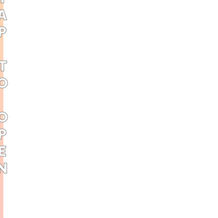
TO OPEN