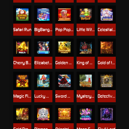
Safari Run
BigBang Spin
Pop Popcorns
Little Witch's Fortune
Celestial Goddess
Cherry Bell
Elizabeth Lab
Golden Panda
King of Pig
Gold of the King
Magic Fire
Lucky Waterfalls
Sword Master
Mystery Wind
Detective’s Dream