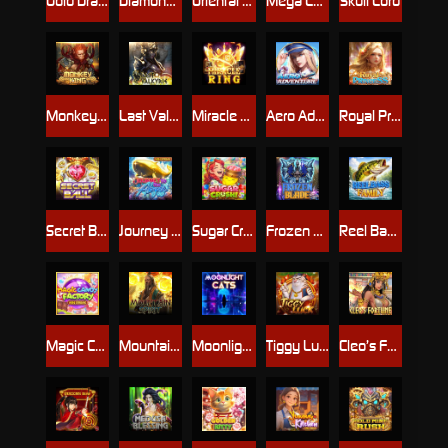
Gold Dragon
Diamond Mask
Oriental Treasures
Mega Cave
Skull Lord
Monkey King
Last Valkyrie
Miracle Ring
Aero Adventure
Royal Princess
Secret Ball
Journey to the Abyss
Sugar Crush!
Frozen Blade
Reel Bass Family
Magic Candy Factory
Mountain Spirit
Moonlight Cats
Tiggy Luck
Cleo’s Fortune