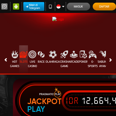
Main di
MASUK
DAFTAR
Telegram
HOT
SLOTS
LIVE
RACE
OLAHRAGA
CRASH
ARCADE
POKER
E-
SABUNG
PROM
GAMES
CASINO
GAME
SPORTS
AYAM
IDR
12,664,
JACKPOT
PLAY