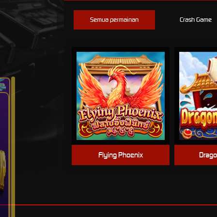
Semua permainan
Crash Game
Flying Phoenix
Drago