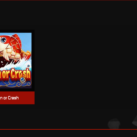
n or Crash