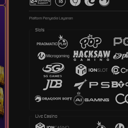
Platform Penyedia Layanan
Slots
Live Casino