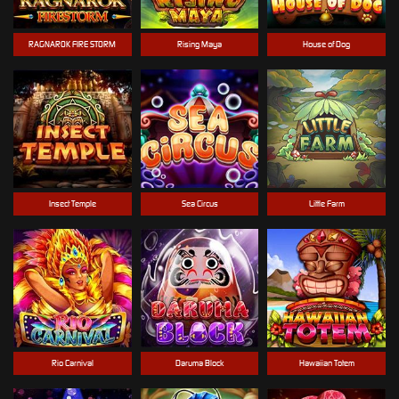
RAGNAROK FIRE STORM
Rising Maya
House of Dog
Insect Temple
Sea Circus
Little Farm
Rio Carnival
Daruma Block
Hawaiian Totem