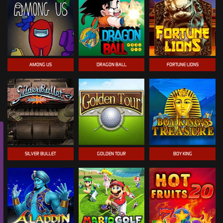
AMONG US
DRAGON BALL
FORTUNE LIONS
SILVER BULLET
GOLDEN TOUR
BOY KING