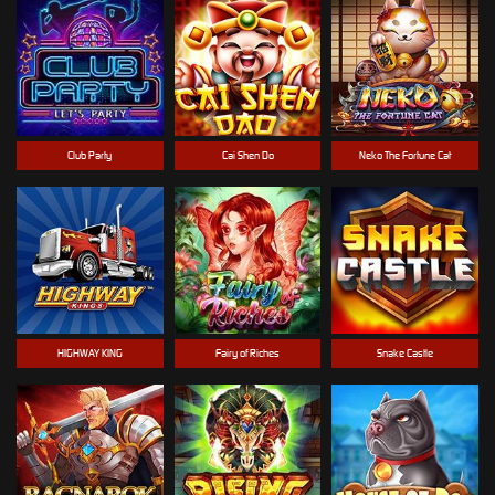
Club Party
Cai Shen Do
Neko The Fortune Cat
HIGHWAY KING
Fairy of Riches
Snake Castle