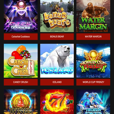
Celestial Goddess
BONUS BEAR
WATER MARGIN
CANDY CRUSH
ICELAND
WORLD CUP FRENZY