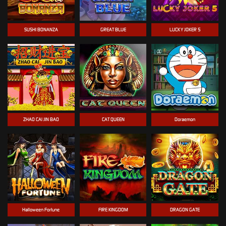
SUSHI BONANZA
GREAT BLUE
LUCKY JOKER 5
ZHAO CAI JIN BAO
CAT QUEEN
Doraemon
Halloween Fortune
FIRE KINGDOM
DRAGON GATE