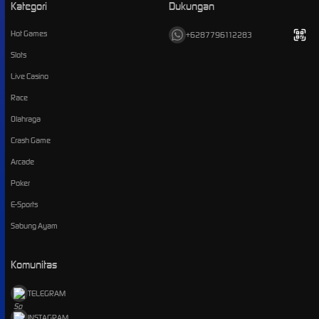
Kategori
Dukungan
Hot Games
+6287796112283
Slots
Live Casino
Race
Olahraga
Crash Game
Arcade
Poker
E-Sports
Sabung Ayam
Komunitas
TELEGRAM
INSTAGRAM