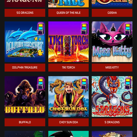
50 DRAGONS
QUEEN OF THE NILE
GEISHA
DOLPHIN TREASURE
TIKI TORCH
MISS KITTY
BUFFALO
CHOY SUN DOA
5 DRAGONS