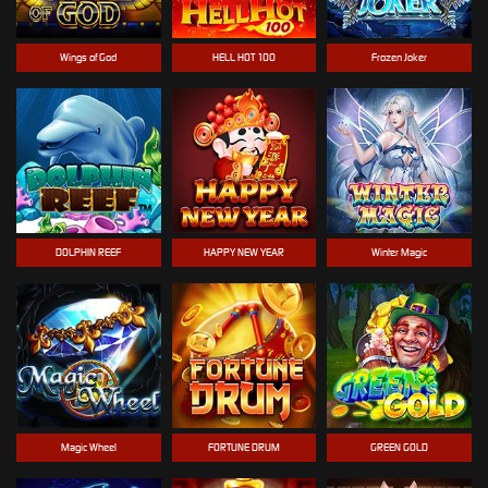
Wings of God
HELL HOT 100
Frozen Joker
DOLPHIN REEF
HAPPY NEW YEAR
Winter Magic
Magic Wheel
FORTUNE DRUM
GREEN GOLD