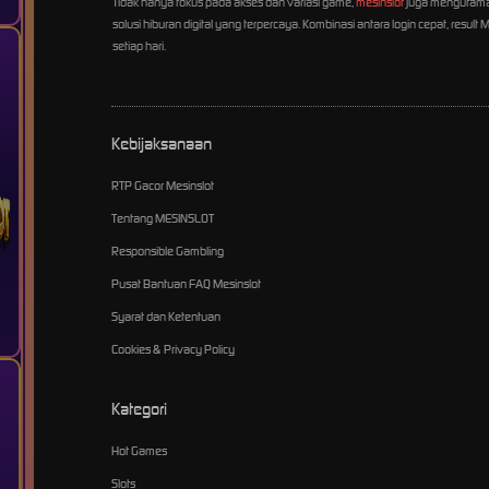
Tidak hanya fokus pada akses dan variasi game,
mesinslot
juga mengutamak
solusi hiburan digital yang terpercaya. Kombinasi antara login cepat, re
setiap hari.
Kebijaksanaan
RTP Gacor Mesinslot
Tentang MESINSLOT
Responsible Gambling
Pusat Bantuan FAQ Mesinslot
Syarat dan Ketentuan
Cookies & Privacy Policy
Kategori
Hot Games
Slots