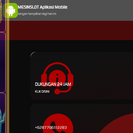
MESINSLOT Aplikasi Mobile
Jangan tampilkan lagi hari ini
DUKUNGAN 24 JAM
KLIK DISINI
+6287796112283