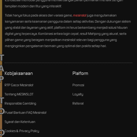
tampilan modern dan fitur yang interaktif.
Tidak hanya fokus pada akses dan variasi game,
mesinslot
juga mengutamakan
kenyamanan serta keamanan pengguna dalam setiap aktivitas. Dengan dukungan sistem
yang stabil dan layanan yang aktif, platform ini terus berkembang menjadi solusi hiburan
digital yang terpercaya. Kombinasi antara login cepat, result Mahjong yang akurat, serta
pilihan game yang beragam menjadikan mesinslot relevan bagi pengguna yang
menginginkan pengalaman bermain yang optimal dan praktis setiap hari.
TO OPEN
Kebijaksanaan
Platform
RTP Gacor Mesinslot
Promosi
Tentang MESINSLOT
Loyalty
Responsible Gambling
Referral
Pusat Bantuan FAQ Mesinslot
Syarat dan Ketentuan
Cookies & Privacy Policy