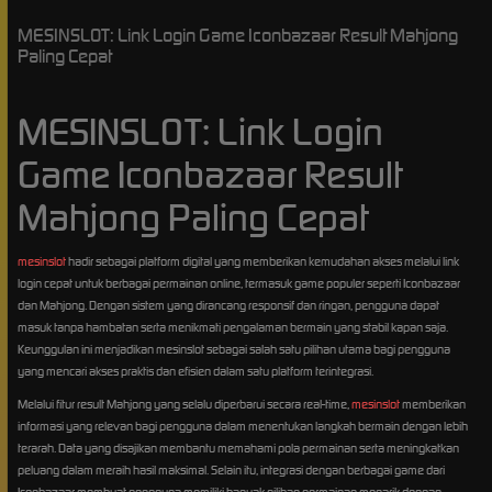
MESINSLOT: Link Login Game Iconbazaar Result Mahjong
Paling Cepat
MESINSLOT: Link Login
Game Iconbazaar Result
Mahjong Paling Cepat
mesinslot
hadir sebagai platform digital yang memberikan kemudahan akses melalui link
login cepat untuk berbagai permainan online, termasuk game populer seperti Iconbazaar
dan Mahjong. Dengan sistem yang dirancang responsif dan ringan, pengguna dapat
masuk tanpa hambatan serta menikmati pengalaman bermain yang stabil kapan saja.
Keunggulan ini menjadikan mesinslot sebagai salah satu pilihan utama bagi pengguna
yang mencari akses praktis dan efisien dalam satu platform terintegrasi.
Melalui fitur result Mahjong yang selalu diperbarui secara real-time,
mesinslot
memberikan
informasi yang relevan bagi pengguna dalam menentukan langkah bermain dengan lebih
terarah. Data yang disajikan membantu memahami pola permainan serta meningkatkan
peluang dalam meraih hasil maksimal. Selain itu, integrasi dengan berbagai game dari
Iconbazaar membuat pengguna memiliki banyak pilihan permainan menarik dengan