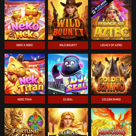
NEKO X NEKO
WILD BOUNTY
LEGACY OF AZTEC
NEKO TITAN
DJ SEAL
GOLDEN RHINO