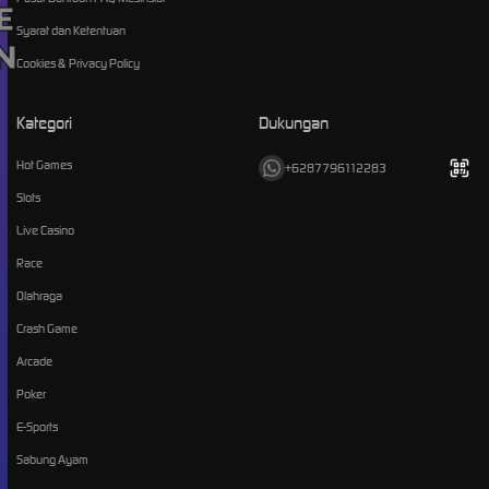
Syarat dan Ketentuan
Cookies & Privacy Policy
Kategori
Dukungan
Hot Games
+6287796112283
Slots
Live Casino
Race
Olahraga
Crash Game
Arcade
Poker
E-Sports
Sabung Ayam