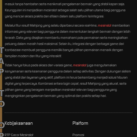
masuk tanpa hambatan serta menikmati pengalaman bermain yang stabil kapan saja.
Keunggulan ini menjadikan mesinslot sebagai salah satu pilihan utama bagi pengguna
yang mencari akses praktis dan efisien dalam satu platform terintegrasi.
Melalui fitur result Mahjong yang selalu diperbarui secara real-time,
mesinslot
memberikan
informasi yang relevan bagi pengguna dalam menentukan langkah bermain dengan lebih
terarah. Data yang disajikan membantu memahami pola permainan serta meningkatkan
peluang dalam meraih hasil maksimal. Selain itu, integrasi dengan berbagai game dari
TO OPEN
Iconbazaar membuat pengguna memiliki banyak pilihan permainan menarik dengan
tampilan modern dan fitur yang interaktif.
Tidak hanya fokus pada akses dan variasi game,
mesinslot
juga mengutamakan
kenyamanan serta keamanan pengguna dalam setiap aktivitas. Dengan dukungan sistem
yang stabil dan layanan yang aktif, platform ini terus berkembang menjadi solusi hiburan
digital yang terpercaya. Kombinasi antara login cepat, result Mahjong yang akurat, serta
pilihan game yang beragam menjadikan mesinslot relevan bagi pengguna yang
menginginkan pengalaman bermain yang optimal dan praktis setiap hari.
Kebijaksanaan
Platform
RTP Gacor Mesinslot
Promosi