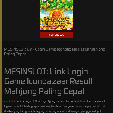
FORTUNE EGG
MESINSLOT: Link Login Game Iconbazaar Result Mahjong
Paling Cepat
MESINSLOT: Link Login
Game Iconbazaar Result
Mahjong Paling Cepat
mesinslot
hadir sebagai platform digital yang memberikan kemudahan akses melalui link
login cepat untuk berbagai permainan online, termasuk game populer seperti Iconbazaar
dan Mahjong. Dengan sistem yang dirancang responsif dan ringan, pengguna dapat