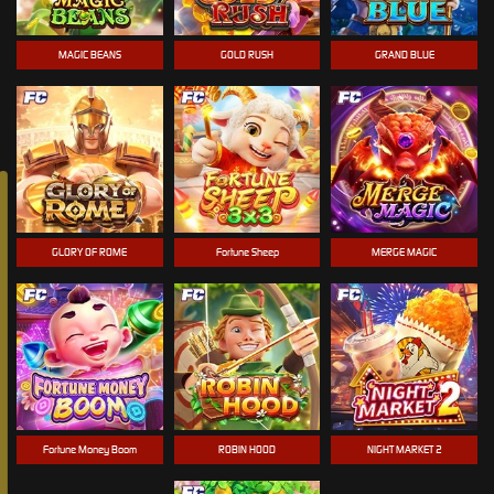
MAGIC BEANS
GOLD RUSH
GRAND BLUE
GLORY OF ROME
Fortune Sheep
MERGE MAGIC
Fortune Money Boom
ROBIN HOOD
NIGHT MARKET 2