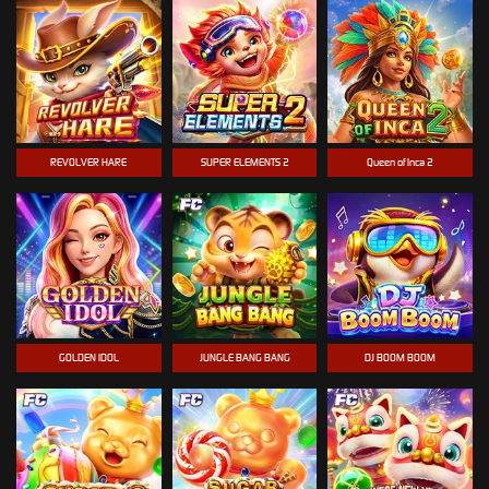
REVOLVER HARE
SUPER ELEMENTS 2
Queen of Inca 2
GOLDEN IDOL
JUNGLE BANG BANG
DJ BOOM BOOM