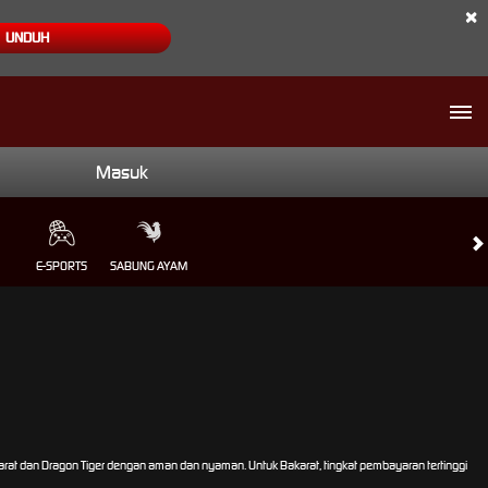
×
UNDUH
Masuk
E-SPORTS
SABUNG AYAM
arat dan Dragon Tiger dengan aman dan nyaman. Untuk Bakarat, tingkat pembayaran tertinggi