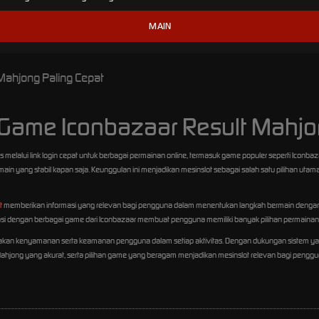
MAIN
Mahjong Paling Cepat
Game Iconbazaar Result Mahjo
melalui link login cepat untuk berbagai permainan online, termasuk game populer seperti Iconba
yang stabil kapan saja. Keunggulan ini menjadikan mesinslot sebagai salah satu pilihan utama 
t
memberikan informasi yang relevan bagi pengguna dalam menentukan langkah bermain dengan 
grasi dengan berbagai game dari Iconbazaar membuat pengguna memiliki banyak pilihan permainan m
an kenyamanan serta keamanan pengguna dalam setiap aktivitas. Dengan dukungan sistem yang st
sult Mahjong yang akurat, serta pilihan game yang beragam menjadikan mesinslot relevan bagi pe