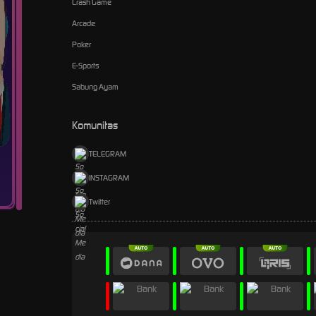
Crash Game
Arcade
Poker
E-Sports
Sabung Ayam
Komunitas
TELEGRAM
INSTAGRAM
Twitter