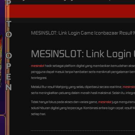
TAP TO OPEN
MESINSLOT: Link Login Game Iconbazaar Result 
MESINSLOT: Link Login 
mesinslot
hadir sebagai platform digital yang memberikan kemudahan akses 
pengguna dapat masuk tanpa hambatan serta menikmati pengalaman bermain 
terintegrasi.
Melalui fitur result Mahjong yang selalu diperbarui secara real-time,
mesinslo
serta meningkatkan peluang dalam meraih hasil maksimal. Selain itu, inte
Tidak hanya fokus pada akses dan variasi game,
mesinslot
juga mengutamak
solusi hiburan digital yang terpercaya. Kombinasi antara login cepat, re
setiap hari.