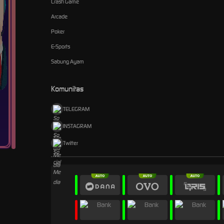
Crash Game
Arcade
Poker
E-Sports
Sabung Ayam
Komunitas
TELEGRAM
INSTAGRAM
Twitter